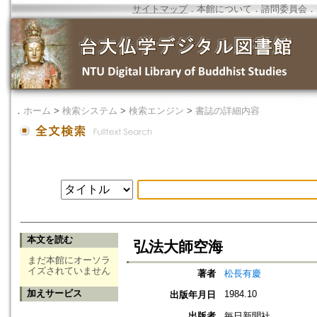
サイトマップ
．
本館について
．
諮問委員会
．
．
ホーム
>
検索システム
>
検索エンジン
>
書誌の詳細内容
本文を読む
弘法大師空海
まだ本館にオーソラ
イズされていません
著者
松長有慶
加えサービス
1984.10
出版年月日
出版者
毎日新聞社