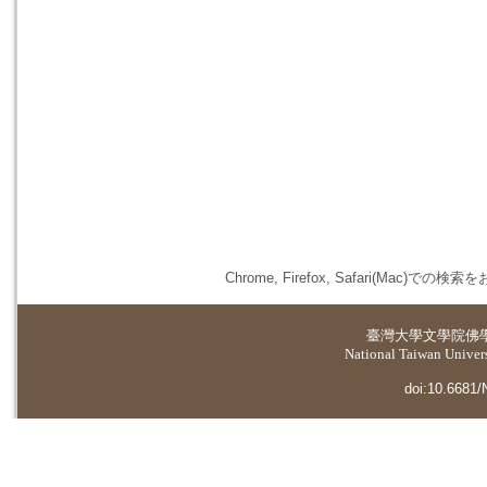
Chrome, Firefox, Safari(
臺灣大學
文學院佛
National Taiwan Universi
doi:10.6681