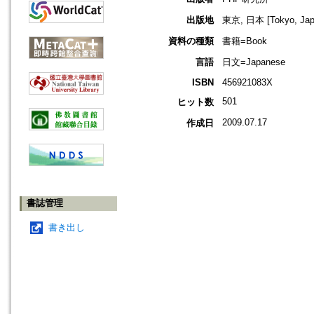
出版地
東京, 日本 [Tokyo, Jap
資料の種類
書籍=Book
言語
日文=Japanese
ISBN
456921083X
501
ヒット数
2009.07.17
作成日
書誌管理
書き出し