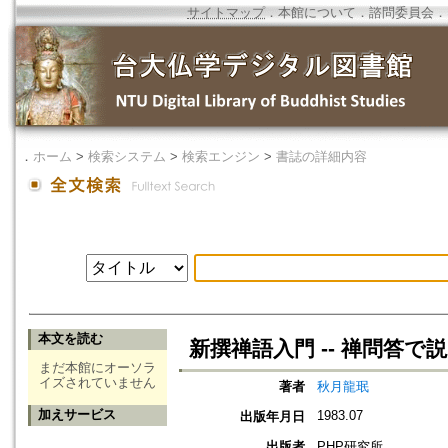
サイトマップ
．
本館について
．
諮問委員会
．
．
ホーム
>
検索システム
>
検索エンジン
>
書誌の詳細内容
本文を読む
新撰禅語入門 -- 禅問答で
まだ本館にオーソラ
イズされていません
著者
秋月龍珉
加えサービス
1983.07
出版年月日
出版者
PHP研究所