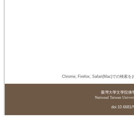
Chrome, Firefox, Safari(
臺灣大學
文學院佛
National Taiwan Universi
doi:10.6681