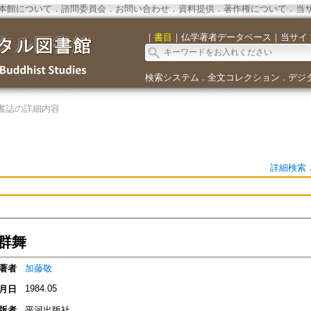
本館について
．
諮問委員会
．
お問い合わせ
．
資料提供
．
著作権について
．
当
｜
書目
｜
仏学著者データベース
｜
当サイ
検索システム
全文コレクション
デジ
．
．
書誌の詳細内容
詳細検索
群舞
著者
加藤敬
1984.05
月日
版者
平河出版社