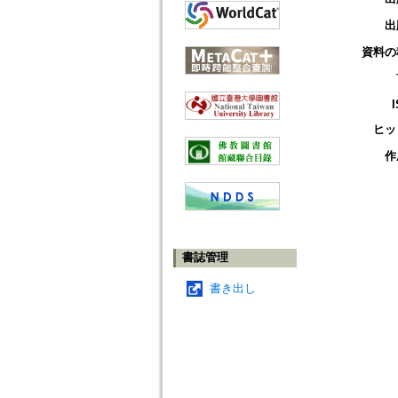
出
資料の
ヒッ
作
書誌管理
書き出し