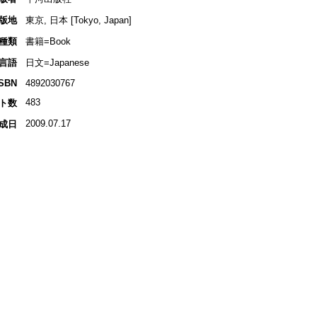
版地
東京, 日本 [Tokyo, Japan]
種類
書籍=Book
言語
日文=Japanese
ISBN
4892030767
483
ト数
2009.07.17
成日