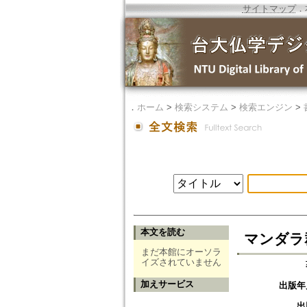
サイトマップ
．
．
ホーム
>
検索システム
>
検索エンジン
>
本文を読む
マンダラ
まだ本館にオーソラ
イズされていません
加えサービス
出版年
出