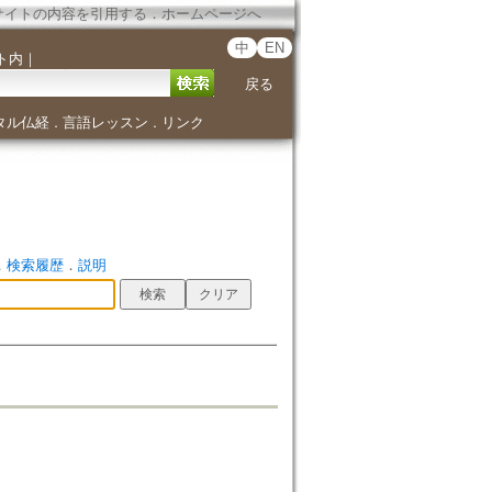
サイトの内容を引用する
．
ホームページへ
中
EN
ト内
｜
戻る
タル仏経
言語レッスン
リンク
．
．
．
検索履歴
．
説明