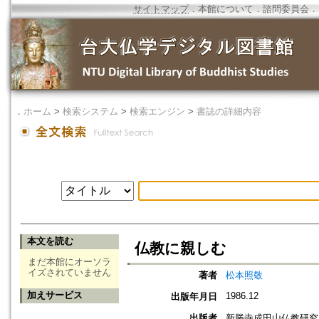
サイトマップ
．
本館について
．
諮問委員会
．
．
ホーム
>
検索システム
>
検索エンジン
>
書誌の詳細内容
本文を読む
仏教に親しむ
まだ本館にオーソラ
イズされていません
著者
松本照敬
加えサービス
1986.12
出版年月日
出版者
新勝寺成田山仏教研究