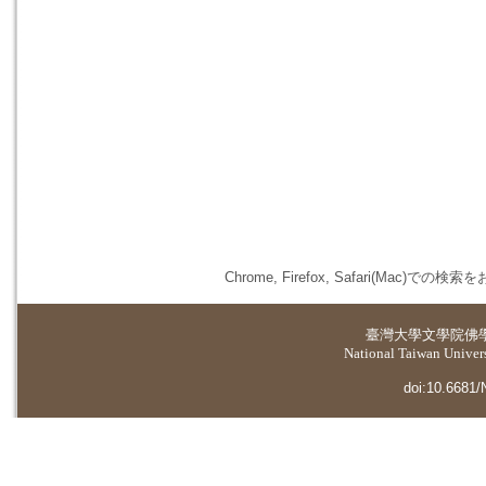
Chrome, Firefox, Safari(
臺灣大學
文學院佛
National Taiwan Universi
doi:10.6681