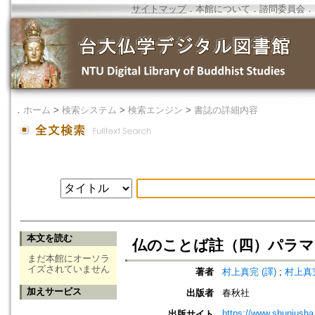
サイトマップ
．
本館について
．
諮問委員会
．
．
ホーム
>
検索システム
>
検索エンジン
>
書誌の詳細内容
本文を読む
仏のことば註（四）パラマ
まだ本館にオーソラ
イズされていません
著者
村上真完 (譯)
;
村上真完
加えサービス
出版者
春秋社
https://www.shunjusha.
出版サイト