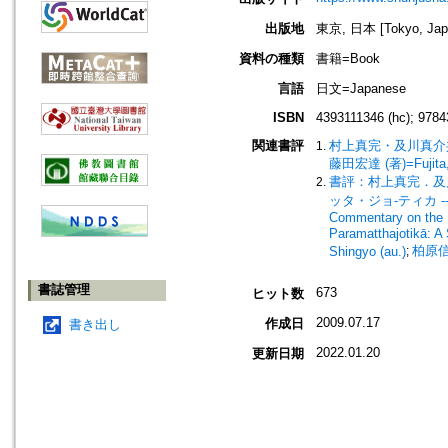
出版地
東京, 日本 [Tokyo, Jap
資料の種類
書籍=Book
言語
日文=Japanese
ISBN
4393111346 (hc); 9784
関連書評
村上真完・及川真介
藤田宏達 (著)=Fujita, 
書評：村上真完．及川真
ッタ・ジョ-ティカ -- 研究
Commentary on the 
Paramatthajotikā: A
柏原信行 
Shingyo (au.)
;
書誌管理
673
ヒット数
2009.07.17
作成日
書き出し
2022.01.20
更新日期