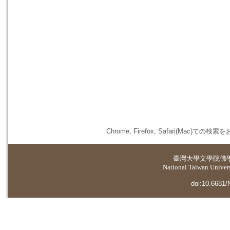
Chrome, Firefox, Safari(
臺灣大學
文學院佛
National Taiwan Universi
doi:10.6681