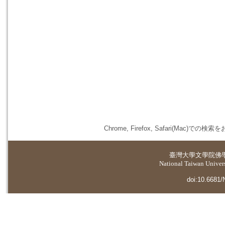
Chrome, Firefox, Safari(
臺灣大學
文學院佛
National Taiwan Universi
doi:10.6681