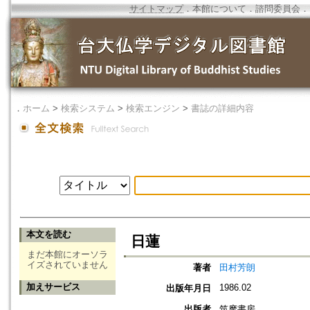
サイトマップ
．
本館について
．
諮問委員会
．
．
ホーム
>
検索システム
>
検索エンジン
>
書誌の詳細内容
本文を読む
日蓮
まだ本館にオーソラ
イズされていません
著者
田村芳朗
加えサービス
1986.02
出版年月日
出版者
筑摩書房