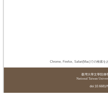
Chrome, Firefox, Safari(
臺灣大學
文學院佛
National Taiwan Universi
doi:10.6681