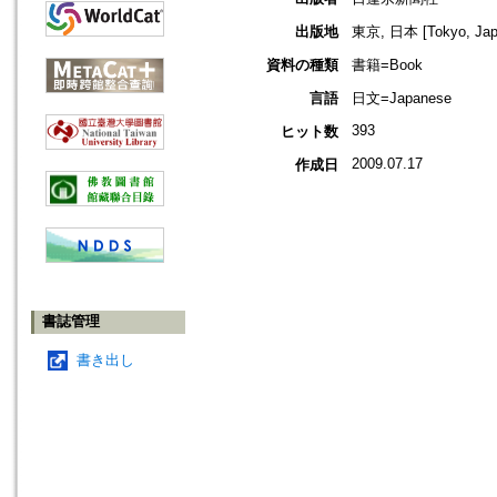
出版地
東京, 日本 [Tokyo, Jap
資料の種類
書籍=Book
言語
日文=Japanese
393
ヒット数
2009.07.17
作成日
書誌管理
書き出し