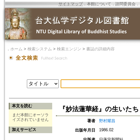
サイトマップ
．
本館について
．
諮問委員会
．
．
ホーム
>
検索システム
>
検索エンジン
>
書誌の詳細内容
本文を読む
『妙法蓮華経』の生いたち 
まだ本館にオーソラ
イズされていません
著者
野村耀昌
加えサービス
1986.02
出版年月日
出版者
日蓮宗新聞社