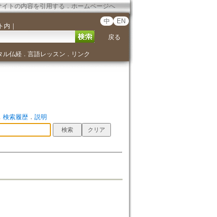
サイトの内容を引用する
．
ホームページへ
中
EN
ト内
｜
戻る
タル仏経
言語レッスン
リンク
．
．
．
検索履歴
．
説明