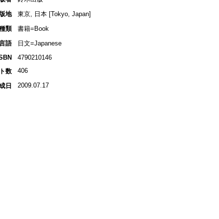
版地
東京, 日本 [Tokyo, Japan]
種類
書籍=Book
言語
日文=Japanese
ISBN
4790210146
406
ト数
2009.07.17
成日