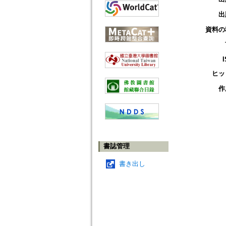
出
資料の
ヒッ
作
書誌管理
書き出し