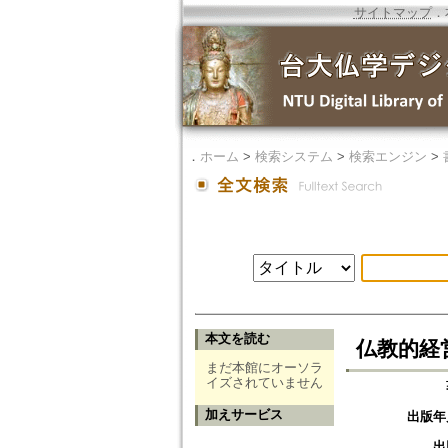
サイトマップ
．
．
ホーム
>
検索システム
>
検索エンジン
>
本文を読む
仏教的経
まだ本館にオーソラ
イズされていません
加えサービス
出版年
出