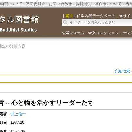
本館について
．
諮問委員会
．
お問い合わせ
．
資料提供
．
著作権について
．
当
｜
書目
｜
仏学著者データベース
｜
当サイ
検索システム
全文コレクション
デジ
．
．
書誌の詳細内容
詳細検索
営 -- 心と物を活かすリーダーたち
著者
井上信一
1987.10
月日
版者
鈴木出版