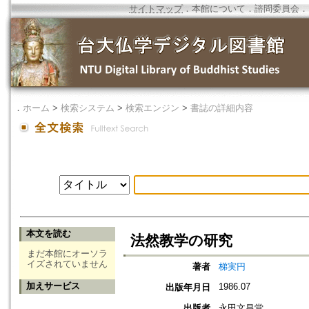
サイトマップ
．
本館について
．
諮問委員会
．
．
ホーム
>
検索システム
>
検索エンジン
>
書誌の詳細内容
本文を読む
法然教学の研究
まだ本館にオーソラ
イズされていません
著者
梯実円
加えサービス
1986.07
出版年月日
出版者
永田文昌堂