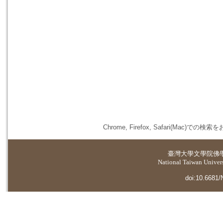
Chrome, Firefox, Safari(
臺灣大學
文學院佛
National Taiwan Universi
doi:10.6681