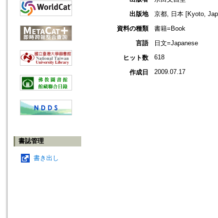
出版地
京都, 日本 [Kyoto, Jap
資料の種類
書籍=Book
言語
日文=Japanese
618
ヒット数
2009.07.17
作成日
書誌管理
書き出し