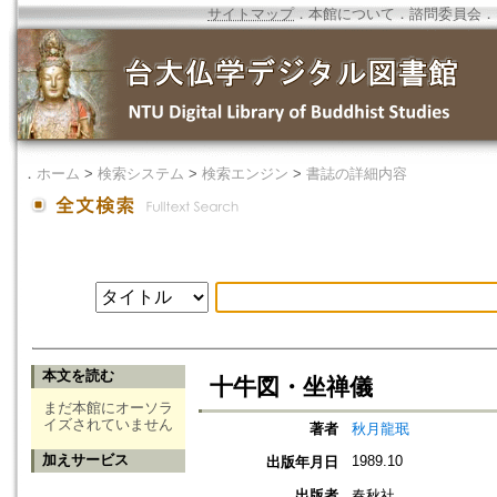
サイトマップ
．
本館について
．
諮問委員会
．
．
ホーム
>
検索システム
>
検索エンジン
>
書誌の詳細内容
本文を読む
十牛図・坐禅儀
まだ本館にオーソラ
イズされていません
著者
秋月龍珉
加えサービス
1989.10
出版年月日
出版者
春秋社