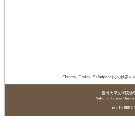
Chrome, Firefox, Safari(
臺灣大學
文學院佛
National Taiwan Universi
doi:10.6681