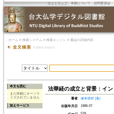
サイトマップ
．
本館について
．
諮問委員会
．
．
ホーム
>
検索システム
>
検索エンジン
>
書誌の詳細内容
本文を読む
法華経の成立と背景：イン
まだ本館にオーソラ
イズされていません
著者
塚本啓祥 (著)
加えサービス
1986.07
出版年月日
529
ページ