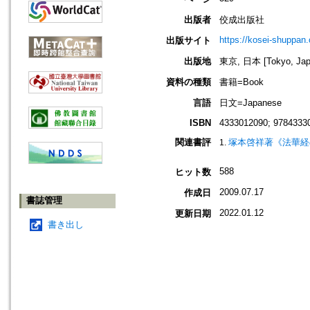
出版者
佼成出版社
https://kosei-shuppan.
出版サイト
出版地
東京, 日本 [Tokyo, Jap
資料の種類
書籍=Book
言語
日文=Japanese
ISBN
4333012090; 9784333
関連書評
塚本啓祥著《法華経
588
ヒット数
2009.07.17
作成日
書誌管理
2022.01.12
更新日期
書き出し