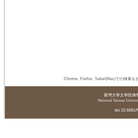
Chrome, Firefox, Safari(
臺灣大學
文學院佛
National Taiwan Universi
doi:10.6681