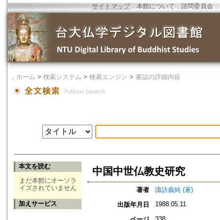
サイトマップ
．
本館について
．
諮問委員会
．
．
ホーム
>
検索システム
>
検索エンジン
>
書誌の詳細内容
本文を読む
中国中世仏教史研究
まだ本館にオーソラ
イズされていません
著者
諏訪義純 (著)
加えサービス
1988.05.11
出版年月日
338
ページ