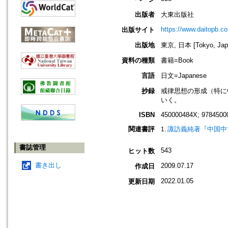
出版者
大東出版社
https://www.daitopb.co
出版サイト
出版地
東京, 日本 [Tokyo, Jap
資料の種類
書籍=Book
言語
日文=Japanese
抄録
戒律思想の形成（特に
いく。
ISBN
450000484X; 9784500
関連書評
諏訪義純著『中国中
書誌管理
543
ヒット数
書き出し
2009.07.17
作成日
2022.01.05
更新日期