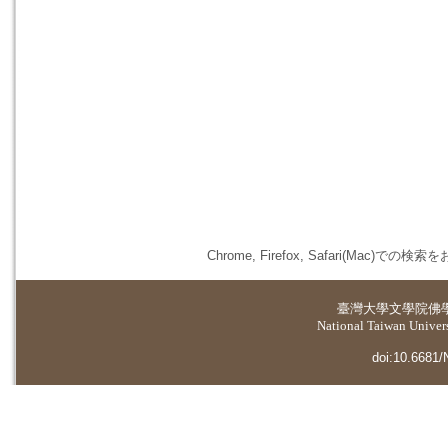
Chrome, Firefox, Safari(
臺灣大學
文學院佛
National Taiwan Universi
doi:10.6681