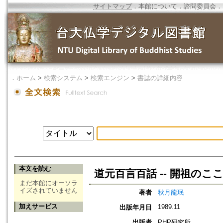
サイトマップ
．
本館について
．
諮問委員会
．
．
ホーム
>
検索システム
>
検索エンジン
>
書誌の詳細内容
本文を読む
道元百言百話 -- 開祖のこ
まだ本館にオーソラ
イズされていません
著者
秋月龍珉
加えサービス
1989.11
出版年月日
出版者
PHP研究所