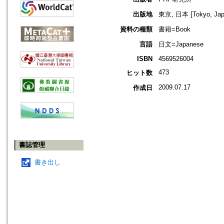
出版地
東京, 日本 [Tokyo, Jap
資料の種類
書籍=Book
言語
日文=Japanese
ISBN
4569526004
473
ヒット数
2009.07.17
作成日
書誌管理
書き出し