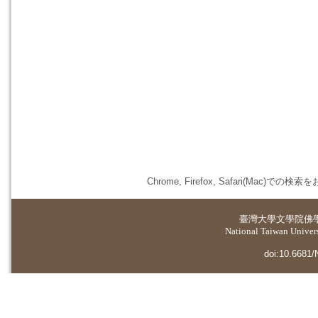
Chrome, Firefox, Safari(
臺灣大學
文學院佛
National Taiwan Universi
doi:10.6681