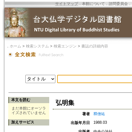
サイトマップ
．
本館について
．
諮問委員会
．
．
ホーム
>
検索システム
>
検索エンジン
>
書誌の詳細内容
本文を読む
弘明集
まだ本館にオーソラ
イズされていません
著者
釋僧祐
加えサービス
1988.03
出版年月日
出版者
中央公論社