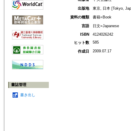
出版地
東京, 日本 [Tokyo, Jap
資料の種類
書籍=Book
言語
日文=Japanese
ISBN
4124026242
585
ヒット数
2009.07.17
作成日
書誌管理
書き出し