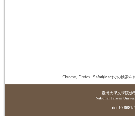
Chrome, Firefox, Safari(
臺灣大學
文學院佛
National Taiwan Universi
doi:10.6681