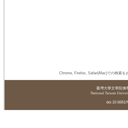
Chrome, Firefox, Safari(
臺灣大學
文學院佛
National Taiwan Universi
doi:10.6681