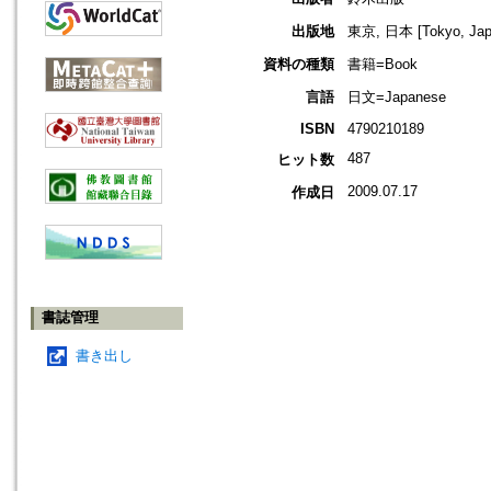
出版地
東京, 日本 [Tokyo, Jap
資料の種類
書籍=Book
言語
日文=Japanese
ISBN
4790210189
487
ヒット数
2009.07.17
作成日
書誌管理
書き出し