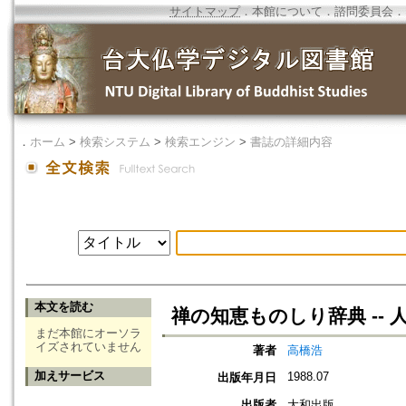
サイトマップ
．
本館について
．
諮問委員会
．
．
ホーム
>
検索システム
>
検索エンジン
>
書誌の詳細内容
本文を読む
禅の知恵ものしり辞典 --
まだ本館にオーソラ
イズされていません
著者
高橋浩
加えサービス
1988.07
出版年月日
出版者
大和出版