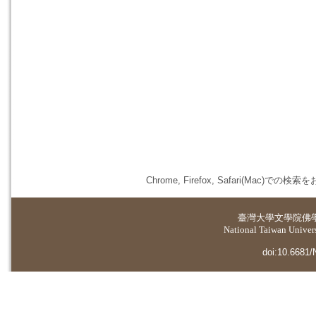
Chrome, Firefox, Safari(
臺灣大學
文學院佛
National Taiwan Universi
doi:10.6681