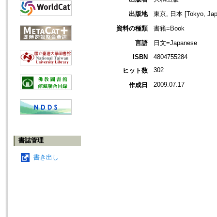
出版地
東京, 日本 [Tokyo, Jap
資料の種類
書籍=Book
言語
日文=Japanese
ISBN
4804755284
302
ヒット数
2009.07.17
作成日
書誌管理
書き出し