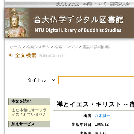
サイトマップ
．
本館について
．
諮問委員会
．
．
ホーム
>
検索システム
>
検索エンジン
>
書誌の詳細内容
本文を読む
禅とイエス・キリスト -- 
まだ本館にオーソラ
イズされていません
著者
八木誠一
加えサービス
1989.12
出版年月日
出版者
青土社