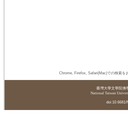
Chrome, Firefox, Safari(
臺灣大學
文學院佛
National Taiwan Universi
doi:10.6681