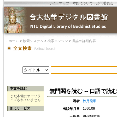
サイトマップ
．
本館について
．
諮問委員会
．
．
ホーム
>
検索システム
>
検索エンジン
>
書誌の詳細内容
本文を読む
無門関を読む -- 口語で読
まだ本館にオーソラ
イズされていません
著者
秋月龍珉
加えサービス
1990.06
出版年月日
出版者
PHP研究所