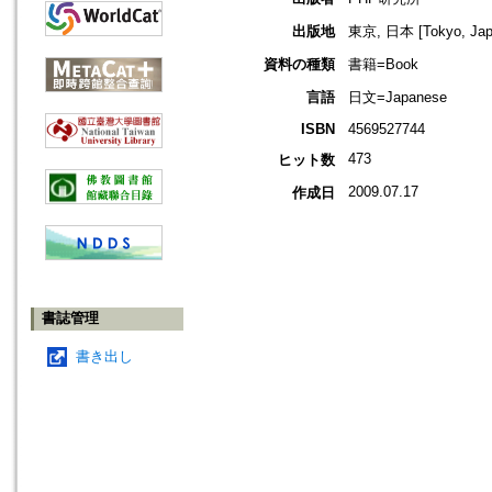
出版地
東京, 日本 [Tokyo, Jap
資料の種類
書籍=Book
言語
日文=Japanese
ISBN
4569527744
473
ヒット数
2009.07.17
作成日
書誌管理
書き出し