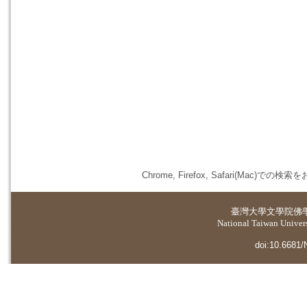
Chrome, Firefox, Safari(
臺灣大學
文學院佛
National Taiwan Universi
doi:10.6681