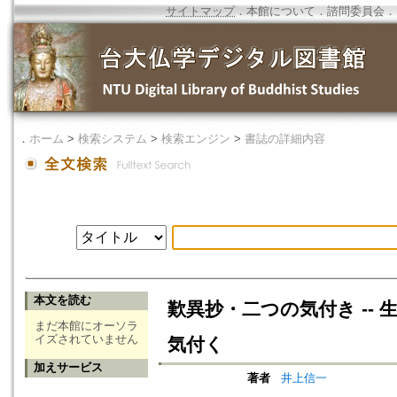
サイトマップ
．
本館について
．
諮問委員会
．
．
ホーム
>
検索システム
>
検索エンジン
>
書誌の詳細内容
本文を読む
歎異抄・二つの気付き --
まだ本館にオーソラ
イズされていません
気付く
加えサービス
著者
井上信一