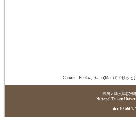
Chrome, Firefox, Safari(
臺灣大學
文學院佛
National Taiwan Universi
doi:10.6681