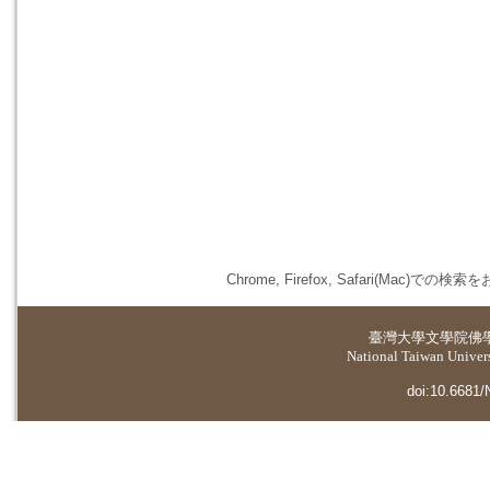
Chrome, Firefox, Safari(
臺灣大學
文學院佛
National Taiwan Universi
doi:10.6681