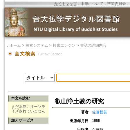
サイトマップ
．
本館について
．
諮問委員会
．
．
ホーム
>
検索システム
>
検索エンジン
>
書誌の詳細内容
本文を読む
叡山浄土教の研究
まだ本館にオーソラ
イズされていません
著者
佐藤哲英
加えサービス
1989
出版年月日
出版者
百華苑