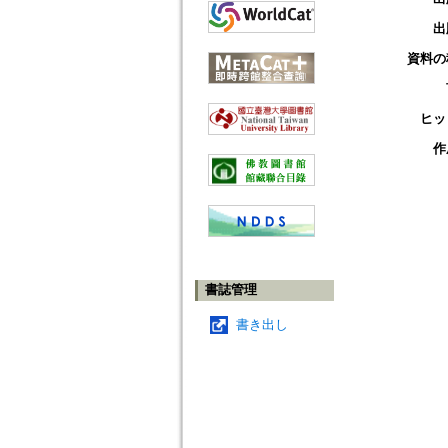
出
資料の
ヒッ
作
書誌管理
書き出し