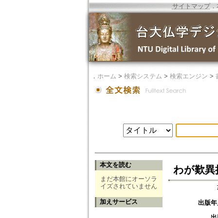
サイトマップ
．
．
ホーム
>
検索システム
>
検索エンジン
>
本文を読む
わが歎異
まだ本館にオーソラ
イズされていません
加えサービス
出版年
出