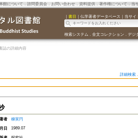
本館について
．
諮問委員会
．
お問い合わせ
．
資料提供
．
著作権について
．
当
｜
書目
｜
仏学著者データベース
｜
当サイ
検索システム
全文コレクション
デジ
．
．
書誌の詳細内容
詳細検索
抄
著者
梯実円
1989.07
月日
版者
探究社