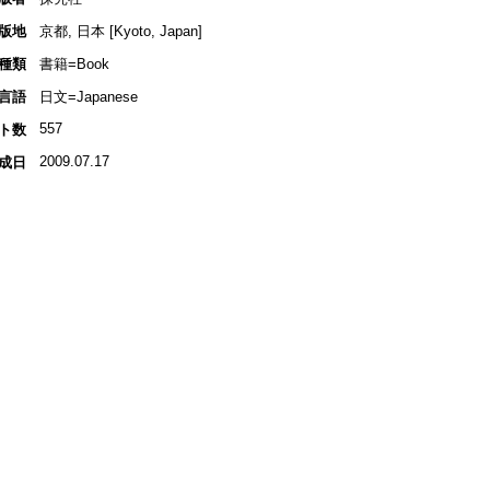
版地
京都, 日本 [Kyoto, Japan]
種類
書籍=Book
言語
日文=Japanese
557
ト数
2009.07.17
成日