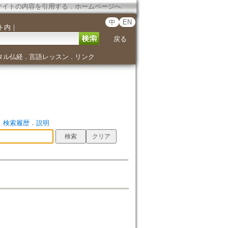
サイトの内容を引用する
．
ホームページへ
中
EN
ト内
｜
戻る
タル仏経
言語レッスン
リンク
．
．
．
検索履歴
．
説明