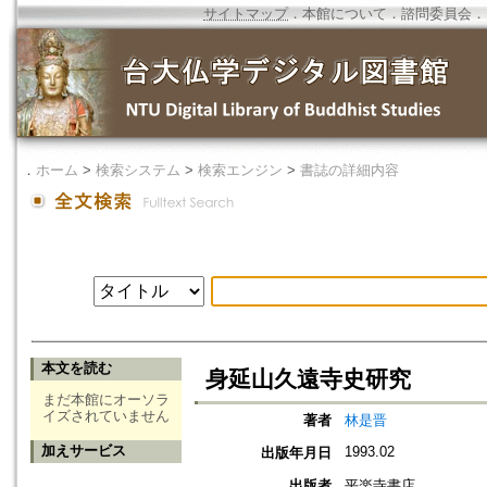
サイトマップ
．
本館について
．
諮問委員会
．
．
ホーム
>
検索システム
>
検索エンジン
>
書誌の詳細内容
本文を読む
身延山久遠寺史研究
まだ本館にオーソラ
イズされていません
著者
林是晋
加えサービス
1993.02
出版年月日
出版者
平楽寺書店