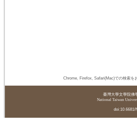
Chrome, Firefox, Safari(
臺灣大學
文學院佛
National Taiwan Universi
doi:10.6681