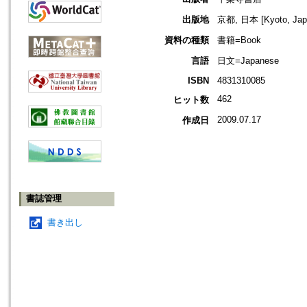
出版地
京都, 日本 [Kyoto, Jap
資料の種類
書籍=Book
言語
日文=Japanese
ISBN
4831310085
462
ヒット数
2009.07.17
作成日
書誌管理
書き出し