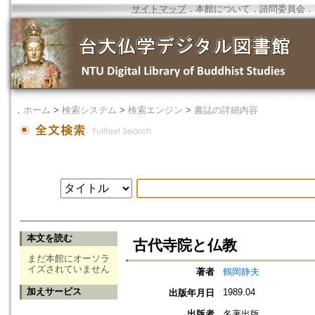
サイトマップ
．
本館について
．
諮問委員会
．
．
ホーム
>
検索システム
>
検索エンジン
>
書誌の詳細内容
本文を読む
古代寺院と仏教
まだ本館にオーソラ
イズされていません
著者
鶴岡静夫
加えサービス
1989.04
出版年月日
出版者
名著出版