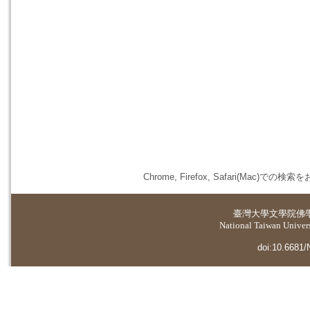
Chrome, Firefox, Safari(
臺灣大學
文學院佛
National Taiwan Universi
doi:10.6681