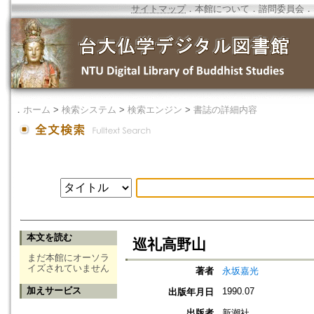
サイトマップ
．
本館について
．
諮問委員会
．
．
ホーム
>
検索システム
>
検索エンジン
>
書誌の詳細内容
本文を読む
巡礼高野山
まだ本館にオーソラ
イズされていません
著者
永坂嘉光
加えサービス
1990.07
出版年月日
出版者
新潮社