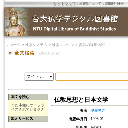
サイトマップ
．
本館について
．
諮問委員会
．
．
ホーム
>
検索システム
>
検索エンジン
>
書誌の詳細内容
本文を読む
仏教思想と日本文学
まだ本館にオーソラ
イズされていません
著者
伊藤博之
加えサービス
1995.01
出版年月日
出版者
勉誠社