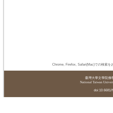
Chrome, Firefox, Safari(
臺灣大學
文學院佛
National Taiwan Universi
doi:10.6681