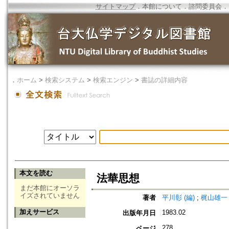
サイトマップ
．
本館について
．
諮問委員会
．
．
ホーム
>
検索システム
>
検索エンジン
>
書誌の詳細内容
本文を読む
法華思想
まだ本館にオーソラ
イズされていません
著者
平川彰 (編)
;
梶山雄一 
加えサービス
1983.02
出版年月日
278
ページ