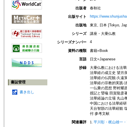
出版者
春秋社
https://www.shunjusha.
出版サイト
出版地
東京, 日本 [Tokyo, Jap
シリーズ
講座・大乗仏教
4
シリーズナンバー
資料の種類
書籍=Book
言語
日文=Japanese
抄録
大乗仏教における法華
法華経の成立史 望月
法華経の仏陀観-久遠
書誌管理
法華経の宗教的実践-
一仏乗の思想 野村耀
書き出し
授記と譬喩 田賀龍彦
法華経論の立場 丸山
中国における法華経研
天台智顗の法華経観 
付:参考文献
関連書評
平川彰・梶山雄一・