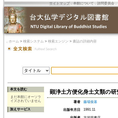
サイトマップ
．
本館について
．
諮問委員会
．
．
ホーム
>
検索システム
>
検索エンジン
>
書誌の詳細内容
本文を読む
顕浄土方便化身土文類の研究 
まだ本館にオーソラ
イズされていません
著者
藤場俊基
加えサービス
1991.11
出版年月日
出版者
文栄堂書店