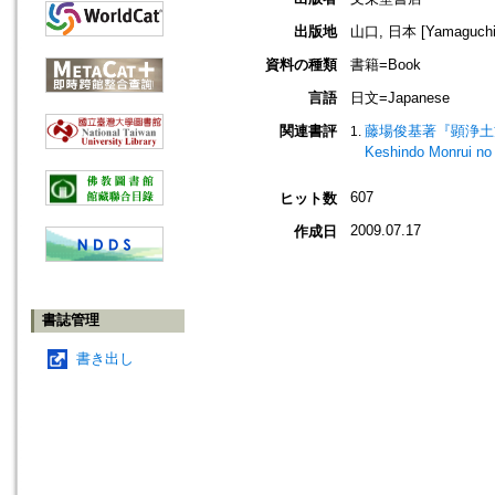
出版地
山口, 日本 [Yamaguchi,
資料の種類
書籍=Book
言語
日文=Japanese
関連書評
藤場俊基著『顕浄土方便
Keshindo Monrui n
607
ヒット数
2009.07.17
作成日
書誌管理
書き出し