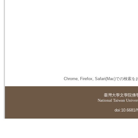
Chrome, Firefox, Safari(
臺灣大學
文學院佛
National Taiwan Universi
doi:10.6681