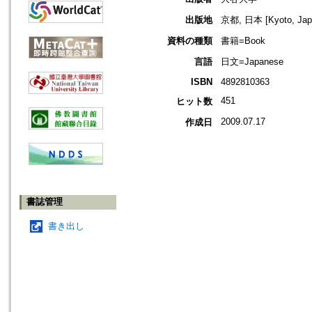
出版地
京都, 日本 [Kyoto, Jap
資料の種類
書籍=Book
言語
日文=Japanese
ISBN
4892810363
451
ヒット数
2009.07.17
作成日
書誌管理
書き出し