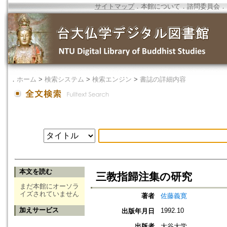
サイトマップ
．
本館について
．
諮問委員会
．
．
ホーム
>
検索システム
>
検索エンジン
>
書誌の詳細内容
本文を読む
三教指歸注集の研究
まだ本館にオーソラ
イズされていません
著者
佐藤義寛
加えサービス
1992.10
出版年月日
出版者
大谷大学