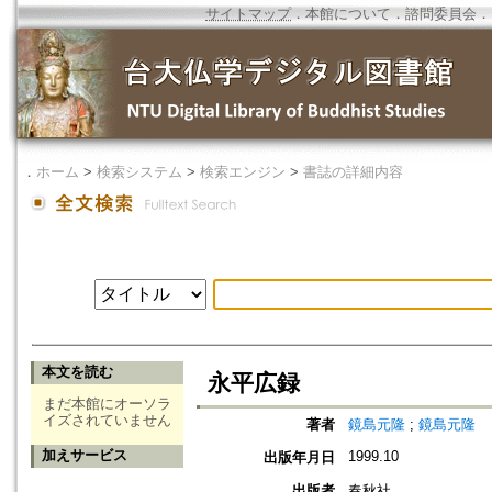
サイトマップ
．
本館について
．
諮問委員会
．
．
ホーム
>
検索システム
>
検索エンジン
>
書誌の詳細内容
本文を読む
永平広録
まだ本館にオーソラ
イズされていません
著者
鏡島元隆
;
鏡島元隆
加えサービス
1999.10
出版年月日
出版者
春秋社