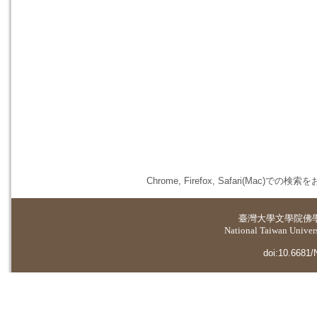
Chrome, Firefox, Safari(
臺灣大學
文學院佛
National Taiwan Universi
doi:10.6681