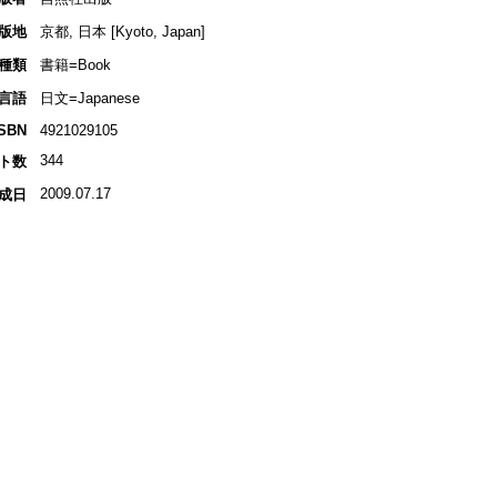
版地
京都, 日本 [Kyoto, Japan]
種類
書籍=Book
言語
日文=Japanese
ISBN
4921029105
344
ト数
2009.07.17
成日