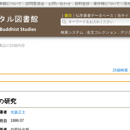
本館について
．
諮問委員会
．
お問い合わせ
．
資料提供
．
著作権について
．
当
｜
書目
｜
仏学著者データベース
｜
当サイ
検索システム
全文コレクション
デジ
．
．
書誌の詳細内容
詳細検索
の研究
著者
光森正士
1999.07
月日
版者
自照社出版