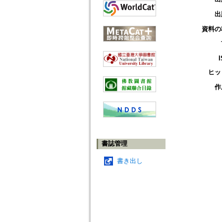
出
資料の
ヒッ
作
書誌管理
書き出し