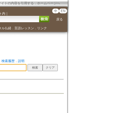
サイトの内容を引用する
．
ホームページへ
中
EN
ト内
｜
戻る
タル仏経
言語レッスン
リンク
．
．
．
検索履歴
．
説明