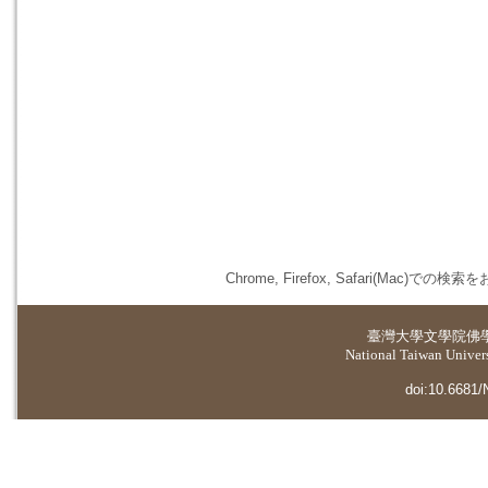
Chrome, Firefox, Safari(
臺灣大學
文學院佛
National Taiwan Universi
doi:10.6681