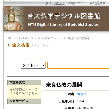
サイトマップ
．
本館について
．
諮問委員会
．
．
ホーム
>
検索システム
>
検索エンジン
>
書誌の詳細内容
本文を読む
奈良仏教の展開
まだ本館にオーソラ
イズされていません
著者
速水侑
加えサービス
1994.10
出版年月日
出版者
雄山閣出版