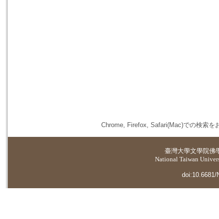
Chrome, Firefox, Safari(
臺灣大學
文學院佛
National Taiwan Universi
doi:10.6681