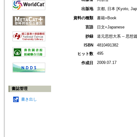
出版地
京都, 日本 [Kyoto, Jap
資料の種類
書籍=Book
言語
日文=Japanese
抄録
道元思想大系 -- 思想篇
ISBN
4810491382
495
ヒット数
2009.07.17
作成日
書誌管理
書き出し