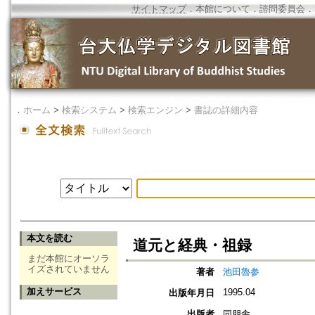
サイトマップ
．
本館について
．
諮問委員会
．
．
ホーム
>
検索システム
>
検索エンジン
>
書誌の詳細内容
本文を読む
道元と経典・祖録
まだ本館にオーソラ
イズされていません
著者
池田魯参
加えサービス
1995.04
出版年月日
出版者
同朋舎