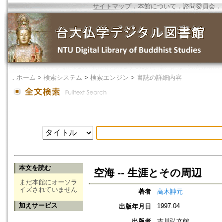
サイトマップ
．
本館について
．
諮問委員会
．
．
ホーム
>
検索システム
>
検索エンジン
>
書誌の詳細内容
本文を読む
空海 -- 生涯とその周辺
まだ本館にオーソラ
イズされていません
著者
高木訷元
加えサービス
1997.04
出版年月日
出版者
吉川弘文館