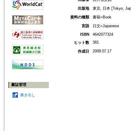
出版地
東京, 日本 [Tokyo, Jap
資料の種類
書籍=Book
言語
日文=Japanese
ISBN
4642077324
381
ヒット数
2009.07.17
作成日
書誌管理
書き出し