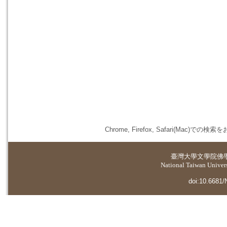
Chrome, Firefox, Safari(
臺灣大學
文學院佛
National Taiwan Universi
doi:10.6681