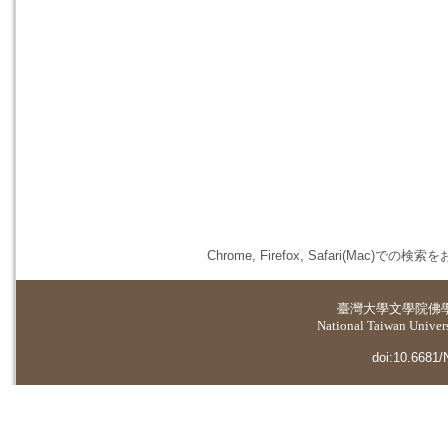
Chrome, Firefox, Safari(
臺灣大學
文學院佛
National Taiwan Universi
doi:10.6681