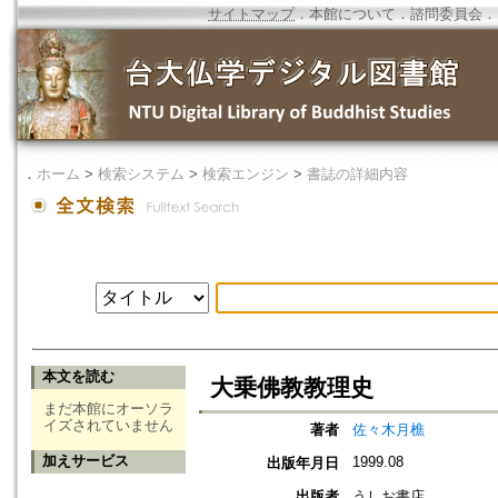
サイトマップ
．
本館について
．
諮問委員会
．
．
ホーム
>
検索システム
>
検索エンジン
>
書誌の詳細内容
本文を読む
大乗佛教教理史
まだ本館にオーソラ
イズされていません
著者
佐々木月樵
加えサービス
1999.08
出版年月日
出版者
うしお書店