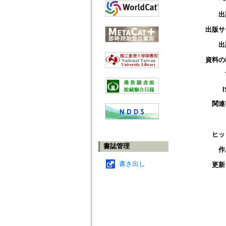
出
出版サ
出
資料の
関連
ヒッ
書誌管理
作
書き出し
更新