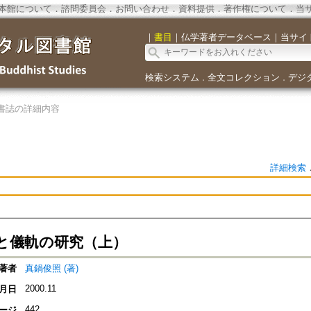
本館について
．
諮問委員会
．
お問い合わせ
．
資料提供
．
著作権について
．
当
｜
書目
｜
仏学著者データベース
｜
当サイ
検索システム
全文コレクション
デジ
．
．
書誌の詳細内容
詳細検索
と儀軌の研究（上）
著者
真鍋俊照 (著)
2000.11
月日
442
ージ