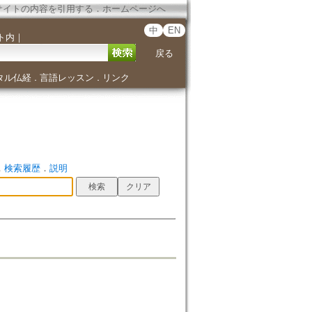
サイトの内容を引用する
．
ホームページへ
中
EN
ト内
｜
戻る
タル仏経
言語レッスン
リンク
．
．
．
検索履歴
．
説明