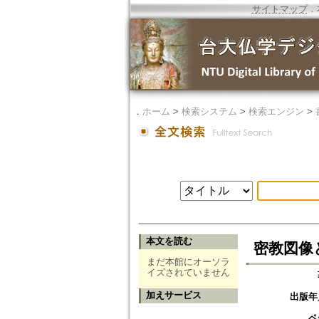
サイトマップ
．
．
ホーム
>
検索システム
>
検索エンジン
>
本文を読む
密教図像
まだ本館にオーソラ
イズされていません
加えサービス
出版年
ペ