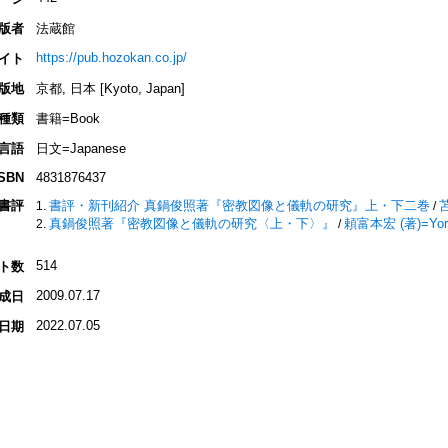
版者
法蔵館
https://pub.hozokan.co.jp/
イト
版地
京都, 日本 [Kyoto, Japan]
種類
書籍=Book
言語
日文=Japanese
ISBN
4831876437
書評
書評・新刊紹介 真鍋俊照著『密教図像と儀軌の研究』上・下二巻
苫
/
真鍋俊照著『密教図像と儀軌の研究〈上・下〉』
頼富本宏 (著)=Yorito
/
514
ト数
2009.07.17
成日
2022.07.05
日期