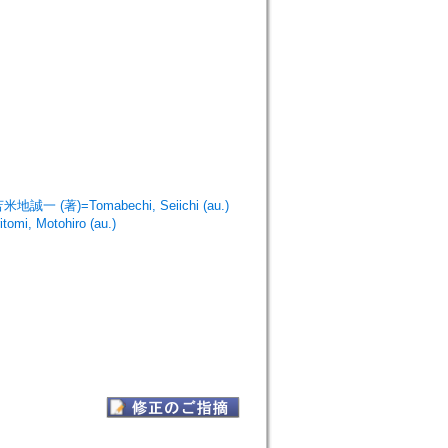
米地誠一 (著)=Tomabechi, Seiichi (au.)
mi, Motohiro (au.)