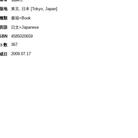
版地
東京, 日本 [Tokyo, Japan]
種類
書籍=Book
言語
日文=Japanese
ISBN
4585020659
367
ト数
2009.07.17
成日