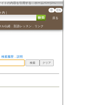
サイトの内容を引用する
．
ホームページへ
中
EN
ト内
｜
戻る
タル仏経
言語レッスン
リンク
．
．
．
検索履歴
．
説明