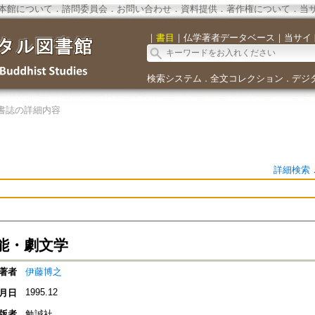
本館について
．
諮問委員会
．
お問い合わせ
．
資料提供
．
著作権について
．
当
｜
書目
｜
仏学著者データベース
｜
当サイ
検索システム
全文コレクション
デジ
．
．
書誌の詳細内容
詳細検索
能・劇文学
著者
伊藤博之
1995.12
月日
版者
勉誠社