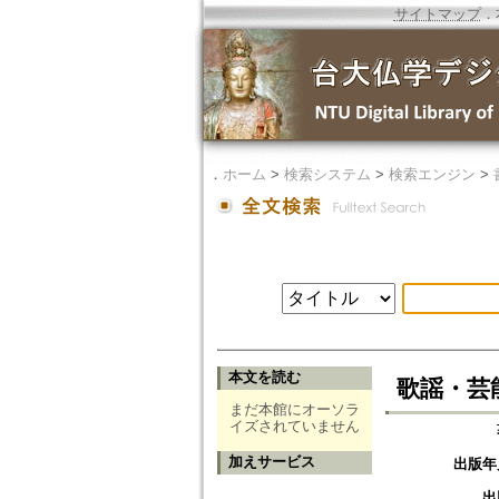
サイトマップ
．
．
ホーム
>
検索システム
>
検索エンジン
>
本文を読む
歌謡・芸
まだ本館にオーソラ
イズされていません
加えサービス
出版年
出