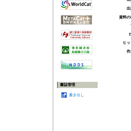
出
資料の
ヒッ
作
書誌管理
書き出し