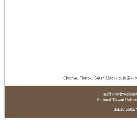
Chrome, Firefox, Safari(
臺灣大學
文學院佛
National Taiwan Universi
doi:10.6681