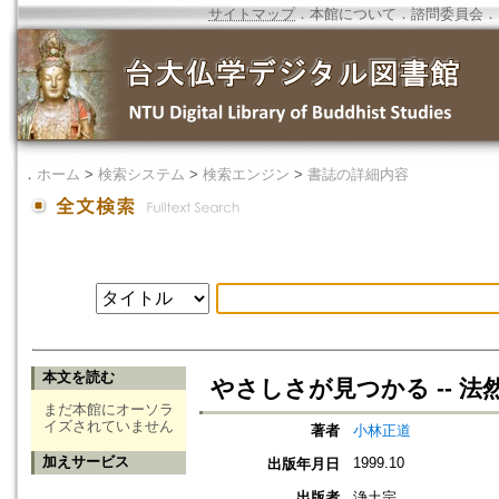
サイトマップ
．
本館について
．
諮問委員会
．
．
ホーム
>
検索システム
>
検索エンジン
>
書誌の詳細内容
本文を読む
やさしさが見つかる -- 
まだ本館にオーソラ
イズされていません
著者
小林正道
加えサービス
1999.10
出版年月日
出版者
浄土宗