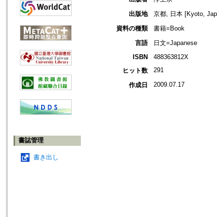
出版地
京都, 日本 [Kyoto, Jap
資料の種類
書籍=Book
言語
日文=Japanese
ISBN
488363812X
291
ヒット数
2009.07.17
作成日
書誌管理
書き出し