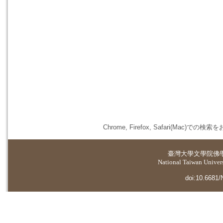
Chrome, Firefox, Safari(
臺灣大學
文學院佛
National Taiwan Universi
doi:10.6681