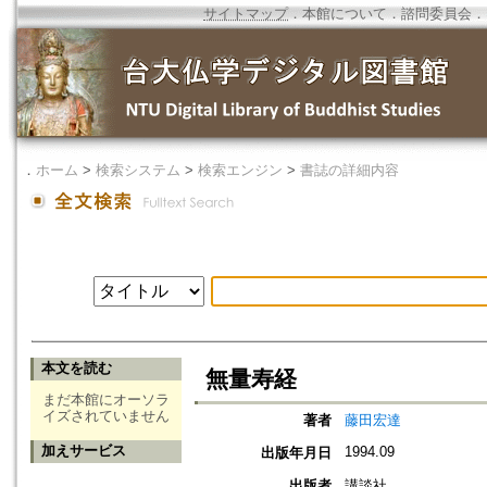
サイトマップ
．
本館について
．
諮問委員会
．
．
ホーム
>
検索システム
>
検索エンジン
>
書誌の詳細内容
本文を読む
無量寿経
まだ本館にオーソラ
イズされていません
著者
藤田宏達
加えサービス
1994.09
出版年月日
出版者
講談社