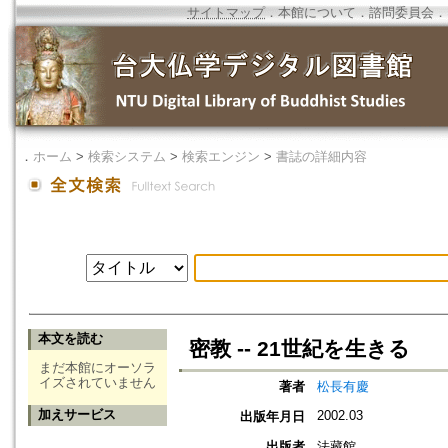
サイトマップ
．
本館について
．
諮問委員会
．
．
ホーム
>
検索システム
>
検索エンジン
>
書誌の詳細内容
本文を読む
密教 -- 21世紀を生きる
まだ本館にオーソラ
イズされていません
著者
松長有慶
加えサービス
2002.03
出版年月日
出版者
法藏館