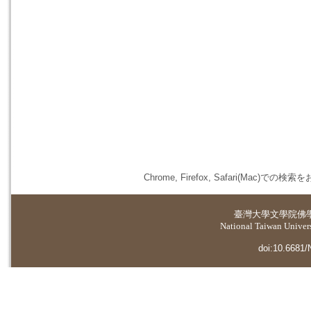
Chrome, Firefox, Safari(
臺灣大學
文學院佛
National Taiwan Universi
doi:10.6681