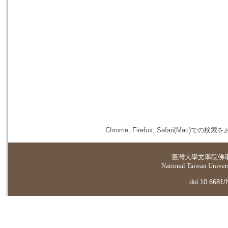
Chrome, Firefox, Safari(
臺灣大學
文學院佛
National Taiwan Universi
doi:10.6681