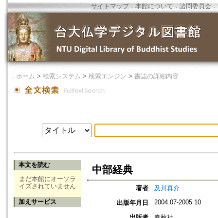
サイトマップ
．
本館について
．
諮問委員会
．
．
ホーム
>
検索システム
>
検索エンジン
>
書誌の詳細内容
本文を読む
中部経典
まだ本館にオーソラ
イズされていません
著者
及川真介
加えサービス
2004.07-2005.10
出版年月日
出版者
春秋社