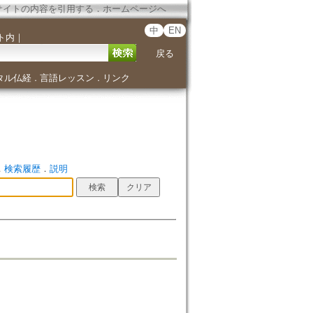
サイトの内容を引用する
．
ホームページへ
中
EN
ト内
｜
戻る
タル仏経
言語レッスン
リンク
．
．
．
検索履歴
．
説明