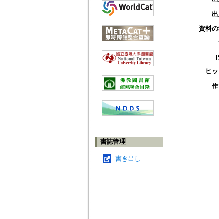
出
資料の
ヒッ
作
書誌管理
書き出し