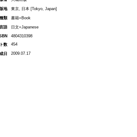
版地
東京, 日本 [Tokyo, Japan]
種類
書籍=Book
言語
日文=Japanese
ISBN
4804310398
454
ト数
2009.07.17
成日