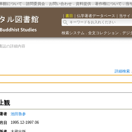
本館について
．
諮問委員会
．
お問い合わせ
．
資料提供
．
著作権について
．
当
｜
書目
｜
仏学著者データベース
｜
当サイ
検索システム
全文コレクション
デジ
．
．
書誌の詳細内容
詳細検索
止観
著者
池田魯参
1995.12-1997.06
月日
版者
大蔵出版