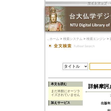
サイトマップ
．
．
ホーム
>
検索システム
>
検索エンジン
>
本文を読む
詳解摩訶
まだ本館にオーソラ
イズされていません
加えサービス
出版年
出