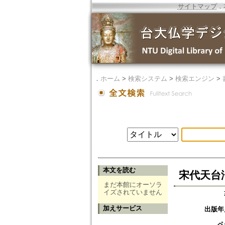
サイトマップ
．
．
ホーム
>
検索システム
>
検索エンジン
>
本文を読む
宋代天台
まだ本館にオーソラ
イズされていません
加えサービス
出版年
ペ