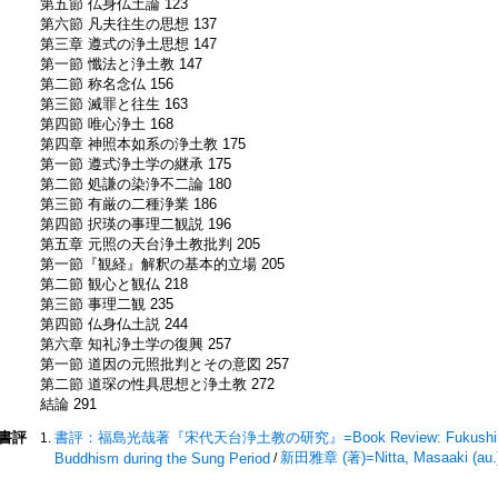
第五節 仏身仏土論 123
第六節 凡夫往生の思想 137
第三章 遵式の浄土思想 147
第一節 懺法と浄土教 147
第二節 称名念仏 156
第三節 滅罪と往生 163
第四節 唯心浄土 168
第四章 神照本如系の浄土教 175
第一節 遵式浄土学の継承 175
第二節 処謙の染浄不二論 180
第三節 有厳の二種浄業 186
第四節 択瑛の事理二観説 196
第五章 元照の天台浄土教批判 205
第一節『観経』解釈の基本的立場 205
第二節 観心と観仏 218
第三節 事理二観 235
第四節 仏身仏土説 244
第六章 知礼浄土学の復興 257
第一節 道因の元照批判とその意図 257
第二節 道琛の性具思想と浄土教 272
結論 291
書評
書評：福島光哉著『宋代天台浄土教の研究』=Book Review: Fukushima Kosai, 
新田雅章 (著)=Nitta, Masaaki (au.
Buddhism during the Sung Period
/