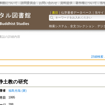
本館について
．
諮問委員会
．
お問い合わせ
．
資料提供
．
著作権について
．
当
｜
書目
｜
仏学著者データベース
｜
当サイ
検索システム
全文コレクション
デジ
．
．
書誌の詳細内容
詳細検索
浄土教の研究
著者
福島光哉 (著)
1995
月日
288
ージ