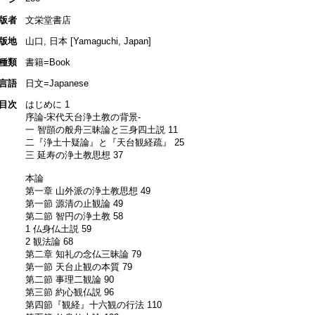
版者
文栄堂書店
版地
山口, 日本 [Yamaguchi, Japan]
種類
書籍=Book
言語
日文=Japanese
目次
はじめに 1
序論-宋代天台浄土教の背景-
一 智顗の般舟三昧論と三身四土説 11
二『浄土十疑論』と『天台観経疏』 25
三 延寿の浄土教思想 37
本論
第一章 山外派の浄土教思想 49
第一節 源清の止観論 49
第二節 智円の浄土教 58
1 仏身仏土説 59
2 観法論 68
第二章 知礼の念仏三昧論 79
第一節 天台止観の本質 79
第二節 事理二観論 90
第三節 約心観仏説 96
第四節『観経』十六観の行法 110