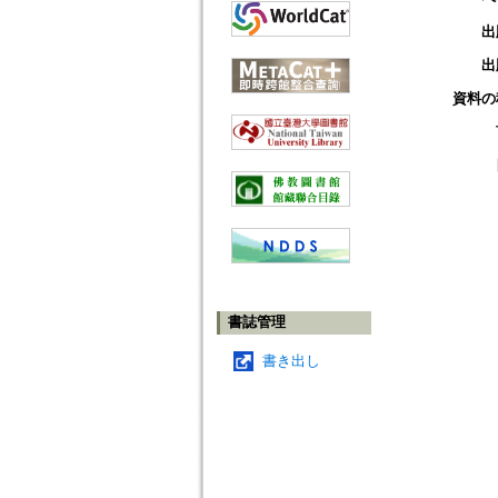
出
出
資料の
書誌管理
書き出し