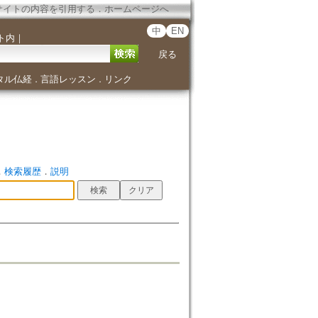
サイトの内容を引用する
．
ホームページへ
中
EN
ト内
｜
戻る
タル仏経
言語レッスン
リンク
．
．
．
検索履歴
．
説明