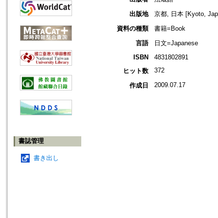
出版地
京都, 日本 [Kyoto, Jap
資料の種類
書籍=Book
言語
日文=Japanese
ISBN
4831802891
372
ヒット数
2009.07.17
作成日
書誌管理
書き出し