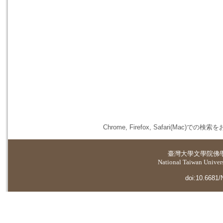
Chrome, Firefox, Safari(
臺灣大學
文學院佛
National Taiwan Universi
doi:10.6681