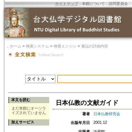
サイトマップ
．
本館について
．
諮問委員会
．
．
ホーム
>
検索システム
>
検索エンジン
>
書誌の詳細内容
本文を読む
日本仏教の文献ガイド
まだ本館にオーソラ
イズされていません
著者
日本仏教研究会
加えサービス
2001.12
出版年月日
出版者
法蔵館