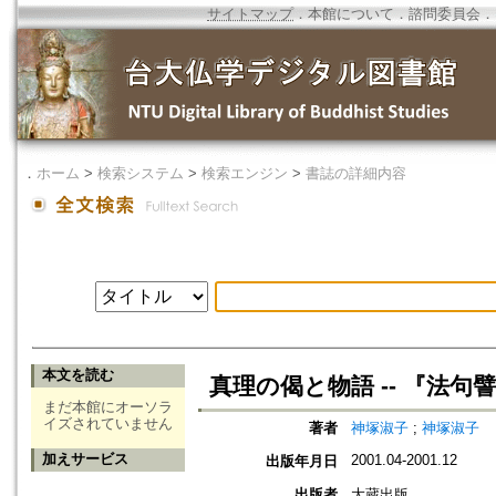
サイトマップ
．
本館について
．
諮問委員会
．
．
ホーム
>
検索システム
>
検索エンジン
>
書誌の詳細内容
本文を読む
真理の偈と物語 -- 『法句
まだ本館にオーソラ
イズされていません
著者
神塚淑子
;
神塚淑子
加えサービス
2001.04-2001.12
出版年月日
出版者
大蔵出版