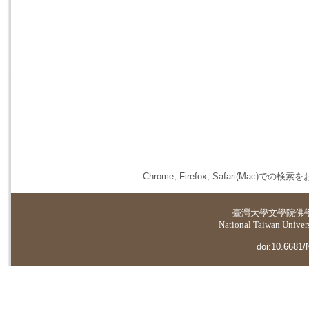
Chrome, Firefox, Safari(
臺灣大學
文學院佛
National Taiwan Universi
doi:10.6681