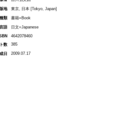
版地
東京, 日本 [Tokyo, Japan]
種類
書籍=Book
言語
日文=Japanese
ISBN
4642078460
385
ト数
2009.07.17
成日