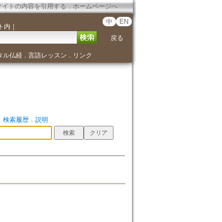
サイトの内容を引用する
．
ホームページへ
中
EN
ト内
｜
戻る
タル仏経
言語レッスン
リンク
．
．
．
検索履歴
．
説明