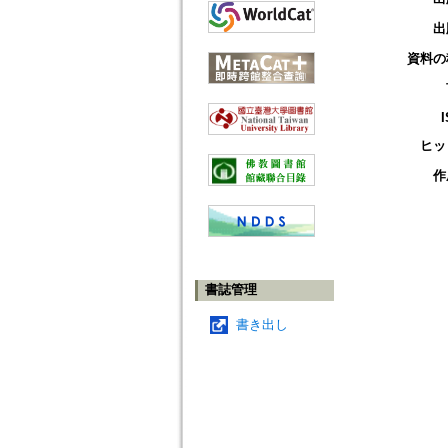
出
資料の
ヒッ
作
書誌管理
書き出し