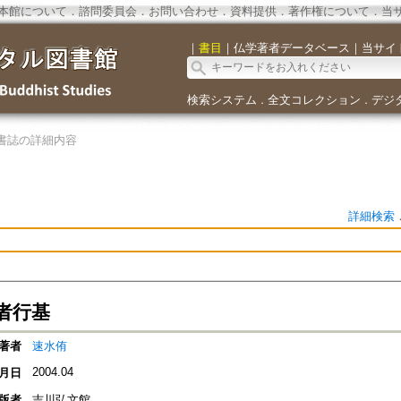
本館について
．
諮問委員会
．
お問い合わせ
．
資料提供
．
著作権について
．
当
｜
書目
｜
仏学著者データベース
｜
当サイ
検索システム
全文コレクション
デジ
．
．
書誌の詳細内容
詳細検索
者行基
著者
速水侑
2004.04
月日
版者
吉川弘文館