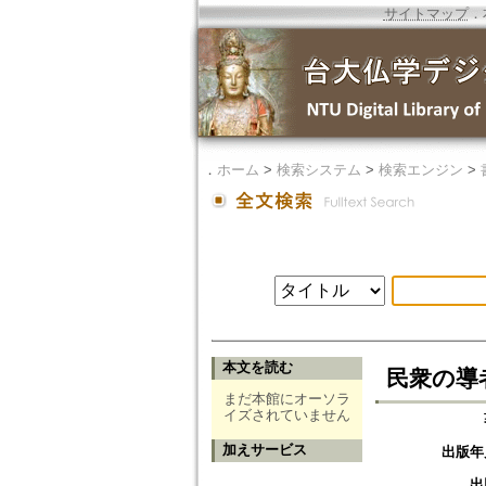
サイトマップ
．
．
ホーム
>
検索システム
>
検索エンジン
>
本文を読む
民衆の導
まだ本館にオーソラ
イズされていません
加えサービス
出版年
出