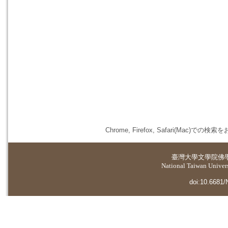
Chrome, Firefox, Safari(
臺灣大學
文學院佛
National Taiwan Universi
doi:10.6681