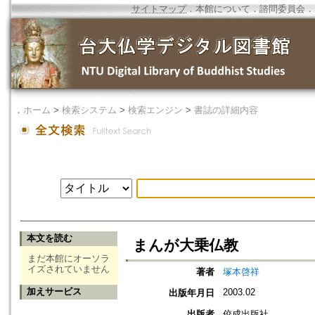
サイトマップ
．
本館について
．
諮問委員会
．
．
ホーム
>
検索システム
>
検索エンジン
>
書誌の詳細内容
本文を読む
まんが大乗仏教
まだ本館にオーソラ
イズされていません
著者
塚本啓祥
加えサービス
2003.02
出版年月日
出版者
佼成出版社