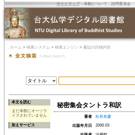
サイトマップ
．
本館について
．
諮問委員会
．
．
ホーム
>
検索システム
>
検索エンジン
>
書誌の詳細内容
本文を読む
秘密集会タントラ和訳
まだ本館にオーソラ
イズされていません
著者
松長有慶
加えサービス
2000.03
出版年月日
出版者
法藏館