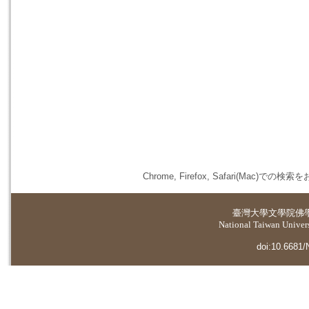
Chrome, Firefox, Safari(
臺灣大學
文學院佛
National Taiwan Universi
doi:10.6681