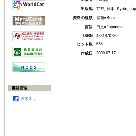
出版地
京都, 日本 [Kyoto, Jap
資料の種類
書籍=Book
言語
日文=Japanese
ISBN
4831870730
638
ヒット数
2009.07.17
作成日
書誌管理
書き出し