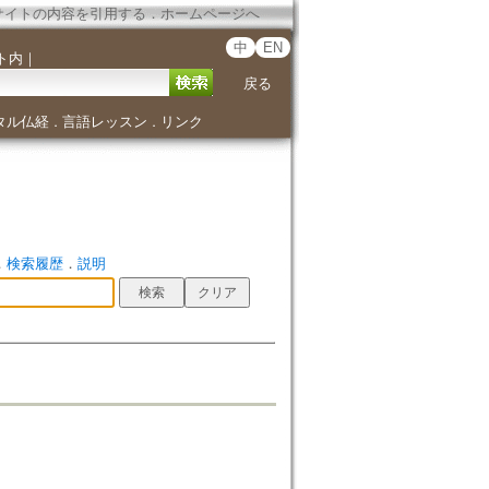
サイトの内容を引用する
．
ホームページへ
中
EN
ト内
｜
戻る
タル仏経
言語レッスン
リンク
．
．
．
検索履歴
．
説明