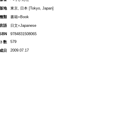
版地
東京, 日本 [Tokyo, Japan]
種類
書籍=Book
言語
日文=Japanese
ISBN
9784831508065
579
ト数
2009.07.17
成日