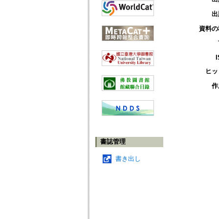
出
資料の
ヒッ
作
書誌管理
書き出し