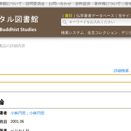
本館について
．
諮問委員会
．
お問い合わせ
．
資料提供
．
著作権について
．
当
｜
書目
｜
仏学著者データベース
｜
当サイ
検索システム
全文コレクション
デジ
．
．
書誌の詳細内容
詳細検索
論
著者
小林円照
;
小林円照
2001.06
月日
版者
ぺりかん社