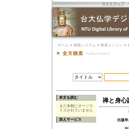
サイトマップ
．
．
ホーム
>
検索システム
>
検索エンジン
>
本文を読む
禅と身心
まだ本館にオーソラ
イズされていません
加えサービス
出版年
出