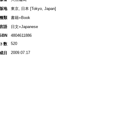
版地
東京, 日本 [Tokyo, Japan]
種類
書籍=Book
言語
日文=Japanese
ISBN
4804611886
520
ト数
2009.07.17
成日