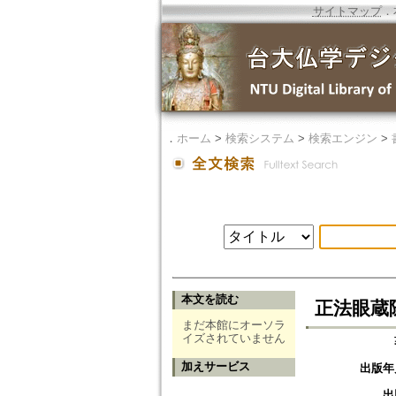
サイトマップ
．
．
ホーム
>
検索システム
>
検索エンジン
>
本文を読む
正法眼蔵随
まだ本館にオーソラ
イズされていません
加えサービス
出版年
出