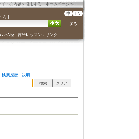
サイトの内容を引用する
．
ホームページへ
中
EN
ト内
｜
戻る
タル仏経
言語レッスン
リンク
．
．
．
検索履歴
．
説明