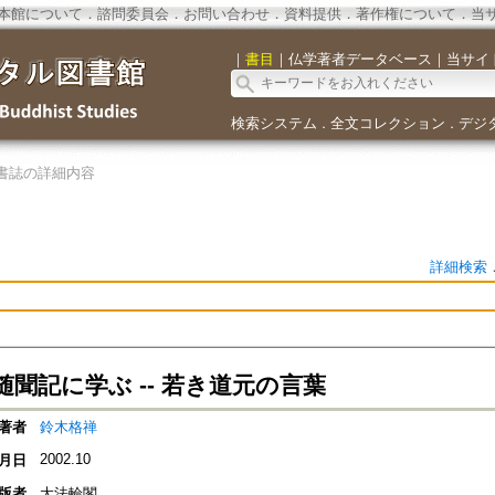
本館について
．
諮問委員会
．
お問い合わせ
．
資料提供
．
著作権について
．
当
｜
書目
｜
仏学著者データベース
｜
当サイ
検索システム
全文コレクション
デジ
．
．
書誌の詳細内容
詳細検索
聞記に学ぶ -- 若き道元の言葉
著者
鈴木格禅
2002.10
月日
版者
大法輪閣