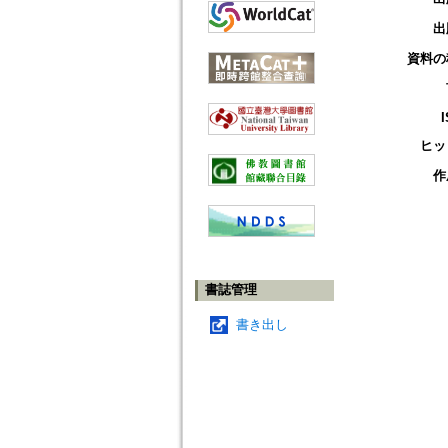
出
資料の
ヒッ
作
書誌管理
書き出し