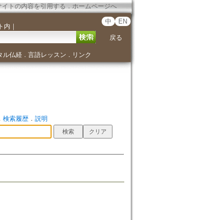
サイトの内容を引用する
．
ホームページへ
中
EN
ト内
｜
戻る
タル仏経
言語レッスン
リンク
．
．
．
検索履歴
．
説明