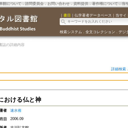
本館について
．
諮問委員会
．
お問い合わせ
．
資料提供
．
著作権について
．
当
｜
書目
｜
仏学著者データベース
｜
当サイ
検索システム
全文コレクション
デジ
．
．
書誌の詳細内容
詳細検索
における仏と神
著者
速水侑
2006.09
月日
版者
吉川弘文館