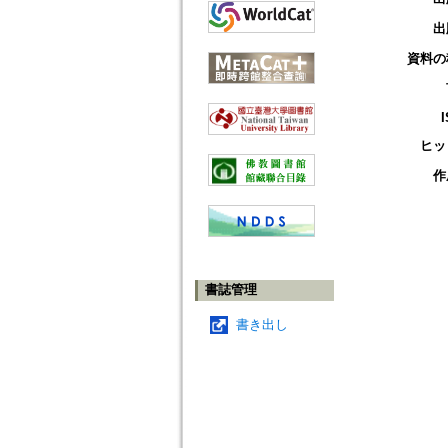
出
資料の
ヒッ
作
書誌管理
書き出し