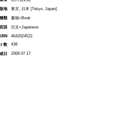
版地
東京, 日本 [Tokyo, Japan]
種類
書籍=Book
言語
日文=Japanese
ISBN
4642024522
438
ト数
2009.07.17
成日